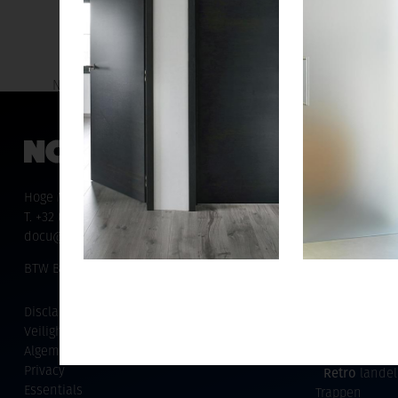
Deuren met karakter:
Bi
Nordex is trendsetter met meer dan
meer dan 
500 basismodellen in design - modern
oneindig v
- hedendaags - klassiek - retro -
landelijk
Hoge Mauw 300, 2370 Arendonk
Binnendeuren
T. +32 (0)14 689 389
NIEUW: WIT
docu@nordex.be
Design:
tijd
Program
BTW BE 0412.930.483
Klassiek
hed
Dubbele deu
Disclaimer
Glazen deur
Veiligheidsdeuren
Schuifdeure
Algemene voorwaarden
Hoge deuren
Privacy
Retro
landel
Essentials
Trappen