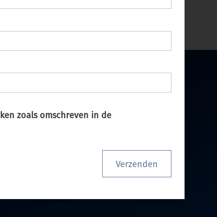
oonlijke
Opmeting
en
plaatsing
door eigen vakmensen
rken zoals omschreven in de
Verzenden