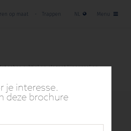
ren op maat
Trappen
NL
Menu
t sober, subtiel en elegant lijnenspel en
je interesse.
om deze brochure
.
ap geeft u
ofessionele