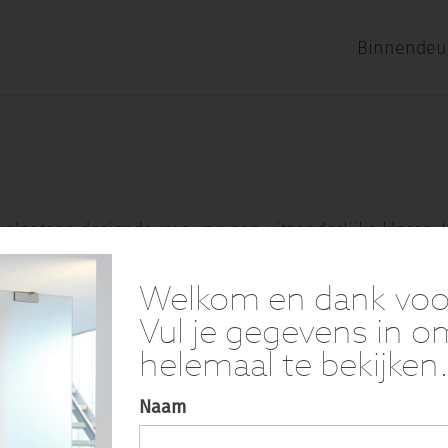
Binnendeu
plaatsen designdeuren van een uitzonderlijke klasse. He
 luxe.
Welkom en dank voor 
Vul je gegevens in 
helemaal te bekijken
Naam
Meer dan 65 jaar vakmansch
de beste garantie op een pr