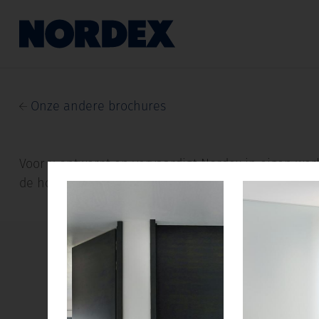
Onze andere brochures
Voor u ontwerpt en vervaardigt Nordex in eigen werk
de hoogstaande afwerking zorgen voor geraffineerde