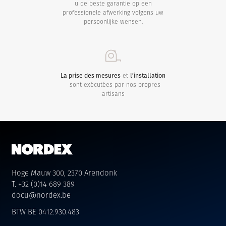
u de beste garantie op een
professionele afwerking volgens uw
persoonlijke wensen.
La prise des mesures
et
l’installation
sont exécutées par nos propres
artisans
Hoge Mauw 300, 2370 Arendonk
T. +32 (0)14 689 389
docu@nordex.be
BTW BE 0412.930.483