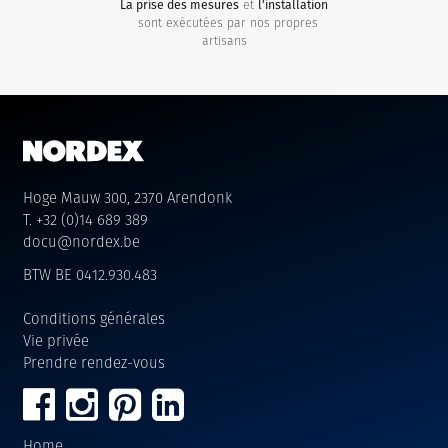
La prise des mesures
et
l’installation
sont exécutées par nos propres
artisans
Hoge Mauw 300, 2370 Arendonk
T. +32 (0)14 689 389
docu@nordex.be
BTW BE 0412.930.483
Conditions générales
Vie privée
Prendre rendez-vous
Home