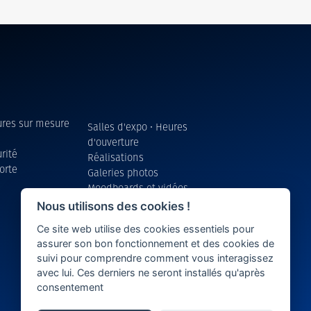
eures sur mesure
Salles d'expo • Heures
d'ouverture
rité
Réalisations
orte
Galeries photos
Moodboards et vidéos
d’inspiration
Nous utilisons des cookies !
Brochures
Ce site web utilise des cookies essentiels pour
Service après-vente
assurer son bon fonctionnement et des cookies de
suivi pour comprendre comment vous interagissez
avec lui. Ces derniers ne seront installés qu'après
consentement