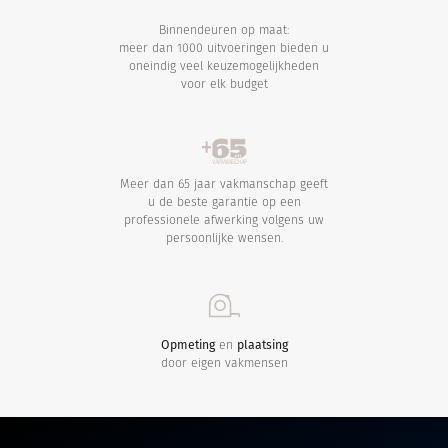
Binnendeuren op maat:
meer dan 1000 uitvoeringen bieden u
oneindig veel keuzemogelijkheden
voor elk budget
Meer dan 65 jaar vakmanschap geeft
u de beste garantie op een
professionele afwerking volgens uw
persoonlijke wensen.
Opmeting
en
plaatsing
door eigen vakmensen