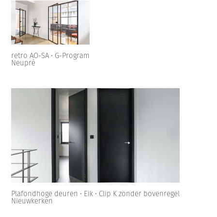
retro AO-SA • G-Program
Neupré
Plafondhoge deuren • Eik • Clip K zonder bovenregel
Nieuwkerken