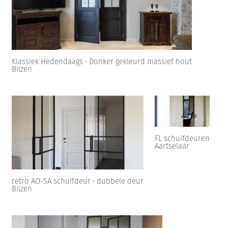
Klassiek Hedendaags • Donker gekleurd massief hout
Bilzen
FL schuifdeuren
Aartselaar
retro AO-SA schuifdeur • dubbele deur
Bilzen