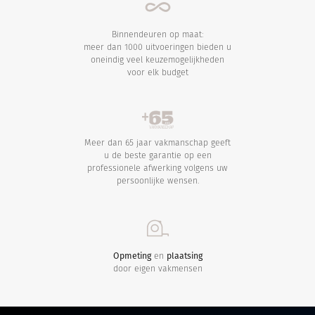
Binnendeuren op maat:
meer dan 1000 uitvoeringen bieden u
oneindig veel keuzemogelijkheden
voor elk budget
Meer dan 65 jaar vakmanschap geeft
u de beste garantie op een
professionele afwerking volgens uw
persoonlijke wensen.
Opmeting
en
plaatsing
door eigen vakmensen