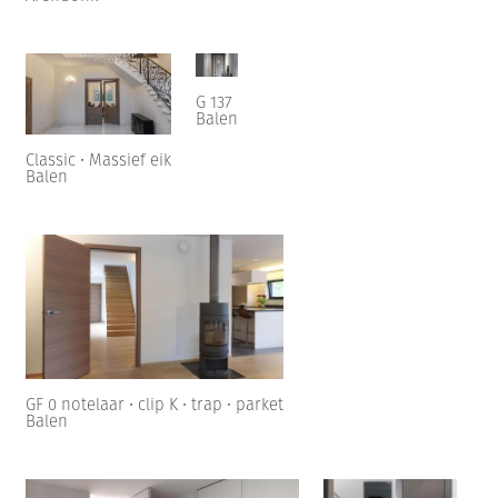
G 137
Balen
Classic • Massief eik
Balen
GF 0 notelaar • clip K • trap • parket
Balen