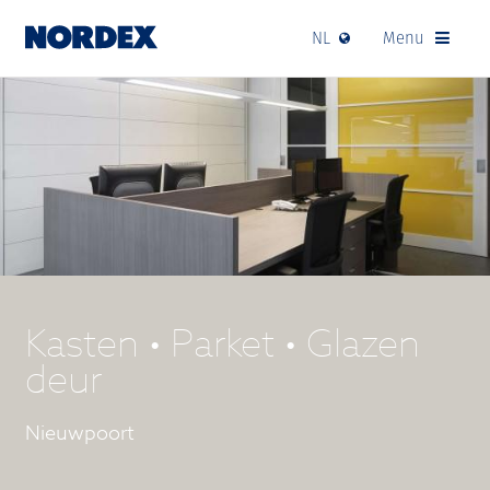
NL
Menu
Kasten • Parket • Glazen
deur
Nieuwpoort