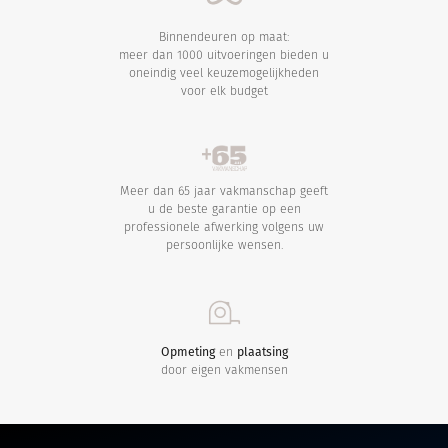
Binnendeuren op maat:
meer dan 1000 uitvoeringen bieden u
oneindig veel keuzemogelijkheden
voor elk budget
Meer dan 65 jaar vakmanschap geeft
u de beste garantie op een
professionele afwerking volgens uw
persoonlijke wensen.
Opmeting
en
plaatsing
door eigen vakmensen