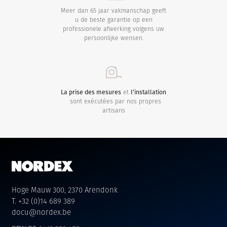
Meer dan 65 jaar vakmanschap geeft
u de beste garantie op een
professionele afwerking volgens uw
persoonlijke wensen.
La prise des mesures
et
l’installation
sont exécutées par nos propres
artisans
Hoge Mauw 300, 2370 Arendonk
T. +32 (0)14 689 389
docu@nordex.be