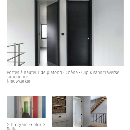
Portes à hauteur de plafond • Chêne • Clip K sans traverse
supérieure
Nieuwkerken
G-Program • Color-X
Retie