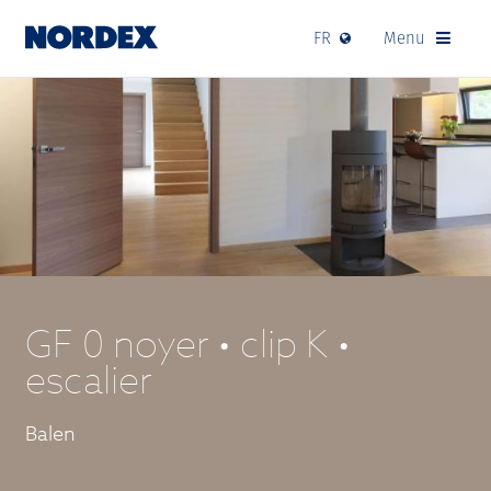
FR
Menu
GF 0 noyer • clip K •
escalier
Balen