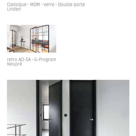
Classique • MDM • verre • Double porte
Linden
retro AO-SA • G-Program
Neupré