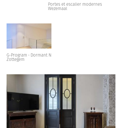
Portes et escalier modernes
Wezemaal
G-Program • Dormant N
Zottegem