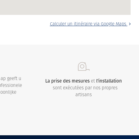
Calculer un itinéraire via Google Maps
ap geeft u
La prise des mesures
et
l’installation
ofessionele
sont exécutées par nos propres
oonlijke
artisans