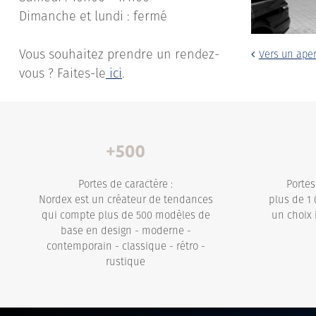
Dimanche et lundi : fermé
Vous souhaitez prendre un rendez-
Vers un ape
vous ? Faites-le
ici
.
Portes de caractère :
Portes
Nordex est un créateur de tendances
plus de 1 
qui compte plus de 500 modèles de
un choix 
base en design - moderne -
contemporain - classique - rétro -
rustique