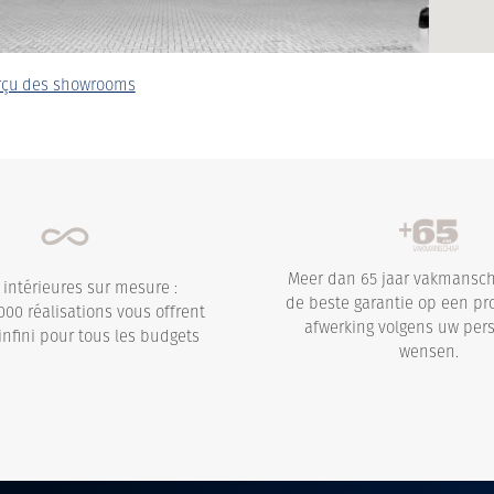
rçu des showrooms
Meer dan 65 jaar vakmansch
 intérieures sur mesure :
de beste garantie op een pr
000 réalisations vous offrent
afwerking volgens uw pers
infini pour tous les budgets
wensen.