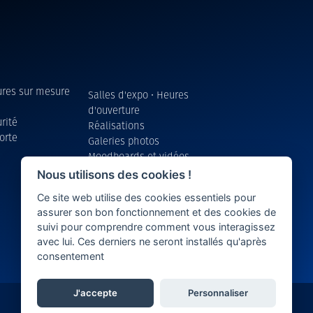
eures sur mesure
Salles d'expo • Heures
d'ouverture
rité
Réalisations
orte
Galeries photos
Moodboards et vidéos
d’inspiration
Nous utilisons des cookies !
Brochures
Ce site web utilise des cookies essentiels pour
Service après-vente
assurer son bon fonctionnement et des cookies de
suivi pour comprendre comment vous interagissez
avec lui. Ces derniers ne seront installés qu'après
consentement
J'accepte
Personnaliser