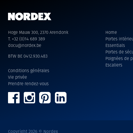
Hoge Mauw 300, 2370 Arendonk
Home
T. +32 (0)14 689 389
Portes intéri
docu@nordex.be
Essentials
Portes de sécu
BTW BE 0412.930.483
Poignées de p
Escaliers
Conditions générales
Vie privée
Prendre rendez-vous
Copyright 2026 © Nordex